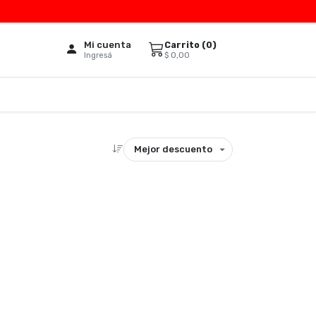
Mi cuenta
Carrito (
0
)
$
0,00
Ingresá