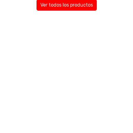
Ver todos los productos
ORÍAS
CONTACTANOS
 SHINE
+543814740264
NACION
hidjsxenon@gmail.com
X
San Lorenzo 2950
UMES
ORIOS PARA AUTOS