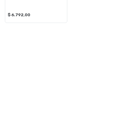
$ 6.792,00
NAVEGACIÓN
CATEGORÍAS
Inicio
TOXIC SHINE
Contacto
ILUMINACION
VONIXX
PERFUMES
ACCESORIOS PARA AUTOS
Ver todas »
CONTACTANOS