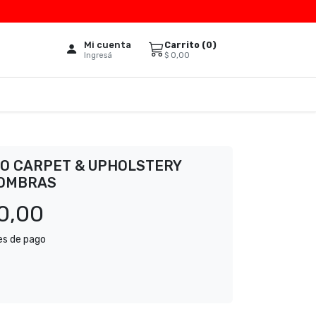
Mi cuenta
Carrito (
0
)
$
0,00
Ingresá
LO CARPET & UPHOLSTERY
FOMBRAS
0,00
es de pago