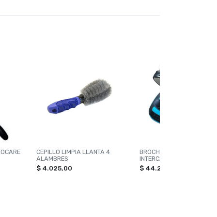
TOCARE
CEPILLO LIMPIA LLANTA 4
BROCHA KIT x 3 MEDIDAS
ALAMBRES
INTERCAMBIABLES + SOPO
L
$ 4.025,00
$ 44.235,00