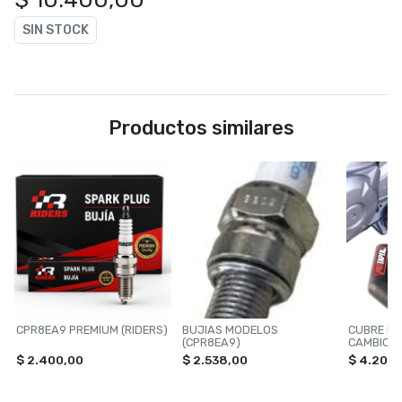
SIN STOCK
Productos similares
CPR8EA9 PREMIUM (RIDERS)
BUJIAS MODELOS
CUBRE PE
(CPR8EA9)
CAMBIO 
$ 2.400,00
$ 2.538,00
$ 4.203,