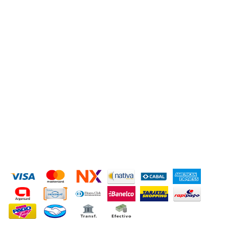
ACCESORIOS PARA AUTOS
Ver todas »
CONTACTANOS
+543814740264
hidjsxenon@gmail.com
San Lorenzo 2950
MEDIOS DE PAGO