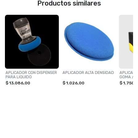
Productos similares
APLICADOR CON DISPENSER
APLICADOR ALTA DENSIDAD
APLICADO
PARA LIQUIDO
GOMA / 
$ 13.086,00
$ 1.026,00
$ 1.750,
NAVEGACIÓN
CATEGORÍAS
Inicio
TOXIC SHINE