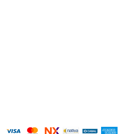
Contacto
ILUMINACION
VONIXX
PERFUMES
ACCESORIOS PARA AUTOS
Ver todas »
CONTACTANOS
+543814740264
hidjsxenon@gmail.com
San Lorenzo 2950
MEDIOS DE PAGO