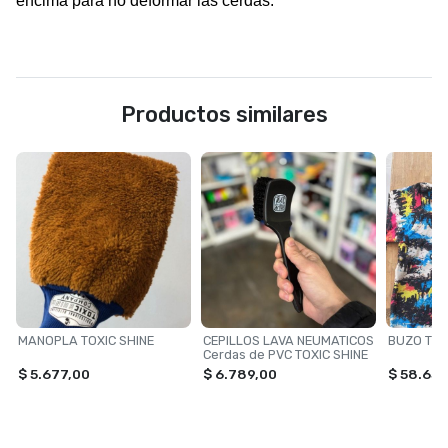
encima para no deformar las cerdas.
Productos similares
MANOPLA TOXIC SHINE
CEPILLOS LAVA NEUMATICOS
BUZO TOX
Cerdas de PVC TOXIC SHINE
$ 5.677,00
$ 6.789,00
$ 58.655