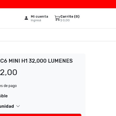
Mi cuenta
Carrito (
0
)
$
0,00
Ingresá
C6 MINI H1 32,000 LUMENES
12,00
es de pago
ible
 unidad