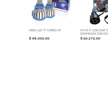
CREE LED T1 TURBO H1
H1 C9 IT CON CHIP 
DISIPADOR CON C
$ 48.000,00
$ 60.272,00
NAVEGACIÓN
CATEG
Inicio
TOXIC
Contacto
ILUMI
VONIX
PERF