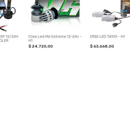
CSP 12/24V
Cree Led M6 Extreme 12-24v -
CREE LED TA100 - H1
OOLER
H1
$ 24.720,00
$ 63.668,00
ORÍAS
CONTACTANOS
 SHINE
+543814740264
NACION
hidjsxenon@gmail.com
X
San Lorenzo 2950
UMES