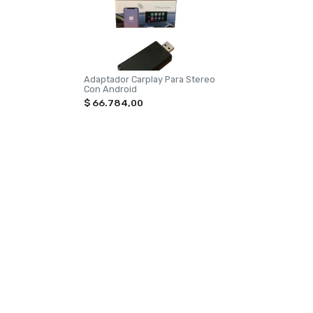
Adaptador Carplay Para Stereo
Con Android
$ 66.784,00
NAVEGACIÓN
CATEG
Inicio
TOXIC
Contacto
ILUMI
VONIX
PERF
ACCES