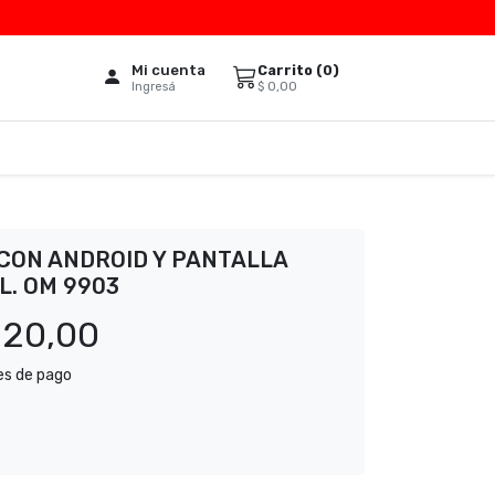
Mi cuenta
Carrito (
0
)
$
0,00
Ingresá
CON ANDROID Y PANTALLA
L. OM 9903
820,00
es de pago