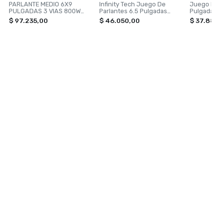
PARLANTE MEDIO 6X9
Infinity Tech Juego De
Juego De 
PULGADAS 3 VIAS 800W
Parlantes 6.5 Pulgadas
Pulgadas
MAX
Premium Linea It
$ 97.235,00
$ 46.050,00
$ 37.88
NAVEGACIÓN
CATEGORÍAS
Inicio
TOXIC SHINE
Contacto
ILUMINACION
VONIXX
PERFUMES
ACCESORIOS PARA AUTOS
Ver todas »
CONTACTANOS