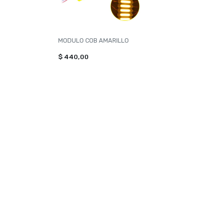
MODULO COB AMARILLO
$ 440,00
NAVEGACIÓN
CATEG
Inicio
TOXIC
Contacto
ILUMI
VONIX
PERF
ACCES
Ver t