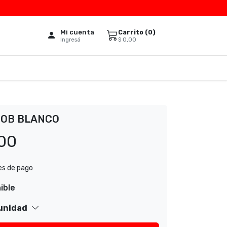
Mi cuenta
Carrito (
0
)
$
0,00
Ingresá
COB BLANCO
00
es de pago
ible
 unidad