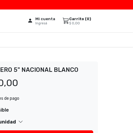
Mi cuenta
Carrito (
0
)
$
0,00
Ingresá
ERO 5" NACIONAL BLANCO
0,00
es de pago
ible
 unidad