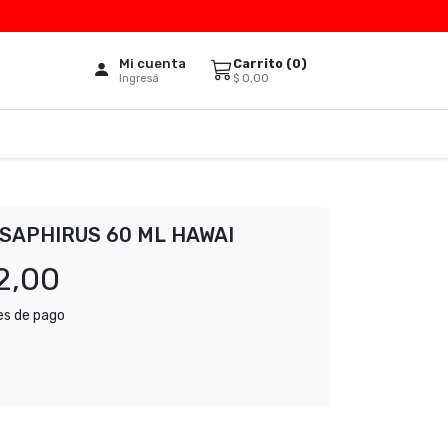
Mi cuenta
Carrito (
0
)
$
0,00
Ingresá
SAPHIRUS 60 ML HAWAI
2,00
es de pago