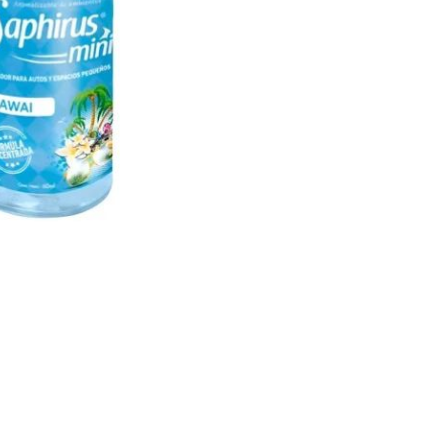
ORÍAS
CONTACTANOS
 SHINE
+543814740264
NACION
hidjsxenon@gmail.com