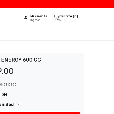
Mi cuenta
Carrito (
0
)
$
0,00
Ingresá
ENERGY 600 CC
9,00
es de pago
ible
 unidad