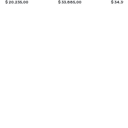
$ 20.235,00
$ 33.885,00
$ 34.391
NAVEGACIÓN
CATEGORÍAS
Inicio
TOXIC SHINE
Contacto
ILUMINACION
VONIXX
PERFUMES
ACCESORIOS PARA AUTOS
Ver todas »
CONTACTANOS
+543814740264