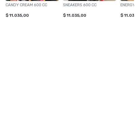
CANDY CREAM 600 CC
SNEAKERS 600 CC
ENERGY T
$ 11.035,00
$ 11.035,00
$ 11.035
NAVEGACIÓN
CATEGORÍAS
Inicio
TOXIC SHINE
Contacto
ILUMINACION
VONIXX
PERFUMES
ACCESORIOS PARA AUTOS
Ver todas »
CONTACTANOS