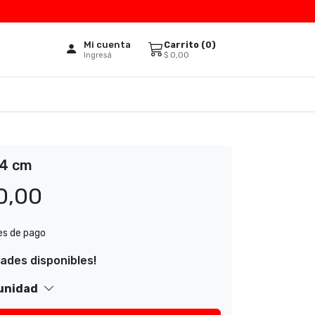
Mi cuenta
Carrito (
0
)
$
0,00
Ingresá
4 cm
0,00
es de pago
dades disponibles!
 unidad