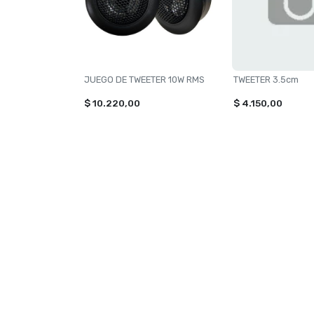
JUEGO DE TWEETER 10W RMS
TWEETER 3.5cm
$ 10.220,00
$ 4.150,00
NAVEGACIÓN
CATEG
Inicio
TOXIC
Contacto
ILUMI
VONIX
PERF
ACCES