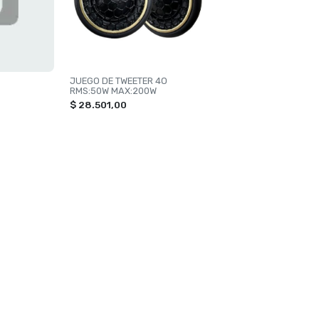
JUEGO DE TWEETER 4O
RMS:50W MAX:200W
$ 28.501,00
ORÍAS
CONTACTANOS
 SHINE
+543814740264
NACION
hidjsxenon@gmail.com
X
San Lorenzo 2950
UMES
ORIOS PARA AUTOS