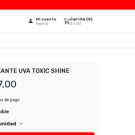
Mi cuenta
Carrito (
0
)
$
0,00
Ingresá
ANTE UVA TOXIC SHINE
7,00
es de pago
ible
 unidad