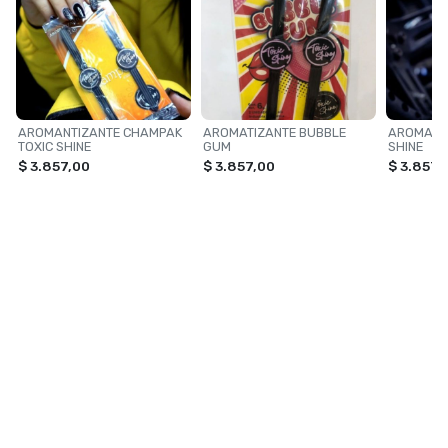
AROMANTIZANTE CHAMPAK
AROMATIZANTE BUBBLE
AROMATIZ
TOXIC SHINE
GUM
SHINE
$ 3.857,00
$ 3.857,00
$ 3.857,
NAVEGACIÓN
CATEGORÍAS
Inicio
TOXIC SHINE
Contacto
ILUMINACION
VONIXX
PERFUMES