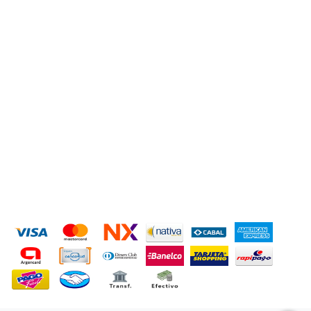
ACCESORIOS PARA AUTOS
Ver todas »
CONTACTANOS
+543814740264
hidjsxenon@gmail.com
San Lorenzo 2950
MEDIOS DE PAGO