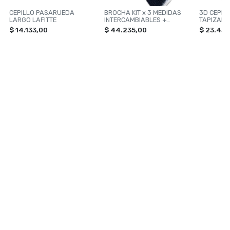
CEPILLO PASARUEDA
BROCHA KIT x 3 MEDIDAS
3D CEPIL
LARGO LAFITTE
INTERCAMBIABLES +
TAPIZADO
SOPORTE L
$ 14.133,00
$ 44.235,00
$ 23.43
NAVEGACIÓN
CATEGORÍAS
Inicio
TOXIC SHINE
Contacto
ILUMINACION
VONIXX
PERFUMES
ACCESORIOS PARA AUTOS
Ver todas »
CONTACTANOS