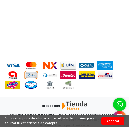
+543814740264
hidjsxenon@gmail.com
San Lorenzo 2950
MEDIOS DE PAGO
creado con
Copyright
Tienda Minorista - 2026
. Todos los derechos reservados.
Al navegar por este sitio
aceptás el uso de cookies
para
Defensa de las y los consumidores. Para reclamos
ingrese aquí
/
Aceptar
agilizar tu experiencia de compra.
Botón de arrepentimiento