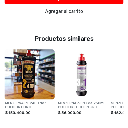
Agregar al carrito
Productos similares
MENZERNA PF 2400 de 1L
MENZERNA 3 EN 1 de 250ml
MENZERNA 
PULIDOR CORTE
PULIDOR TODO EN UNO
PULIDOR 
$ 150.400,00
$ 56.000,00
$ 162.00