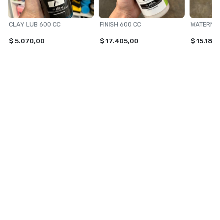
CLAY LUB 600 CC
FINISH 600 CC
WATERME
$ 5.070,00
$ 17.405,00
$ 15.180
NAVEGACIÓN
CATEGORÍAS
Inicio
TOXIC SHINE
Contacto
ILUMINACION
VONIXX
PERFUMES
ACCESORIOS PARA AUTOS
Ver todas »