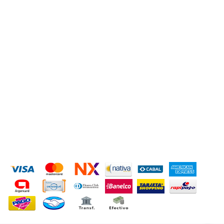
ACCESORIOS PARA AUTOS
Ver todas »
CONTACTANOS
+543814740264
hidjsxenon@gmail.com
San Lorenzo 2950
MEDIOS DE PAGO