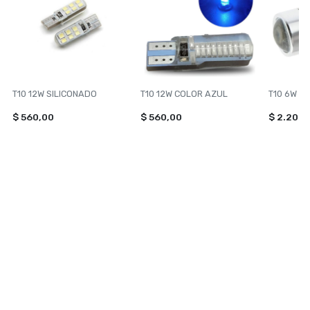
T10 12W SILICONADO
T10 12W COLOR AZUL
T10 6W L
$ 560,00
$ 560,00
$ 2.200,
NAVEGACIÓN
CATEGORÍAS
Inicio
TOXIC SHINE
Contacto
ILUMINACION
VONIXX
PERFUMES