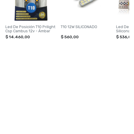
Led De Posición T10 Prilight
T10 12W SILICONADO
Led De Po
Csp Cambus 12v - Ámbar
Siliconad
$ 14.460,00
$ 560,00
$ 536,00
NAVEGACIÓN
CATEGORÍAS
Inicio
TOXIC SHINE
Contacto
ILUMINACION
VONIXX
PERFUMES
ACCESORIOS PARA AUTOS
Ver todas »