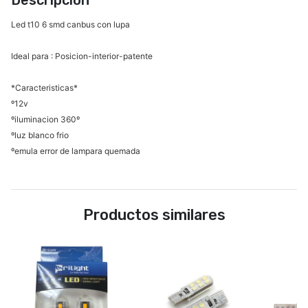
Descripción
Led t10 6 smd canbus con lupa
Ideal para : Posicion-interior-patente
*Caracteristicas*
º12v
ºiluminacion 360º
ºluz blanco frio
ºemula error de lampara quemada
Productos similares